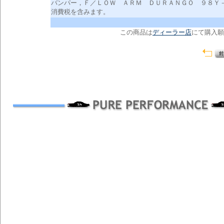
バンパー，Ｆ／ＬＯＷ ＡＲＭ ＤＵＲＡＮＧＯ ９８Ｙ
消費税を含みます。
この商品は
ディーラー店
にて購入願