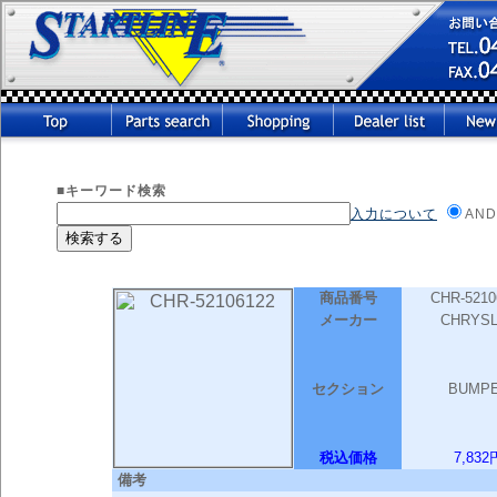
■キーワード検索
入力について
AND
商品番号
CHR-5210
メーカー
CHRYS
セクション
BUMP
税込価格
7,832
備考