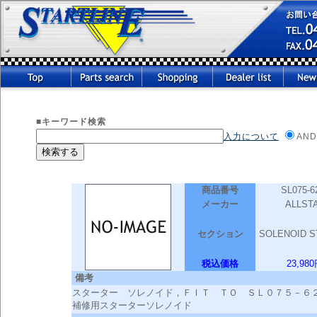
■キーワード検索
入力について
AND
商品番号
SL075-6
メーカー
ALLST
セクション
SOLENOID S
税込価格
23,98
備考
スターター ソレノイド，ＦＩＴ ＴＯ ＳＬ０７５－６
補修用スターターソレノイド