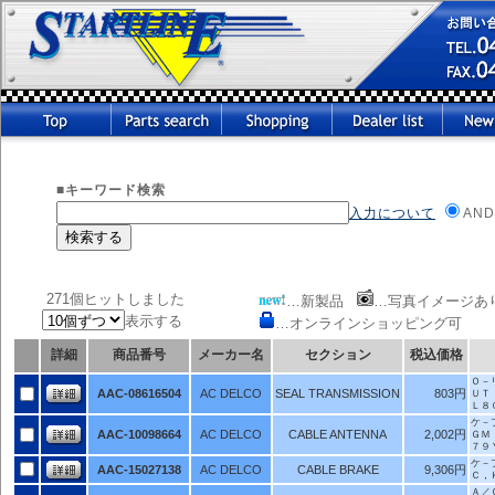
■キーワード検索
入力について
AND
271個ヒットしました
…新製品
…写真イメージあ
表示する
…オンラインショッピング可
詳細
商品番号
メーカー名
セクション
税込価格
Ｏ－
AAC-08616504
AC DELCO
SEAL TRANSMISSION
803円
ＵＴ
Ｌ８
ケ－
AAC-10098664
AC DELCO
CABLE ANTENNA
2,002円
ＧＭ
７９
ケ－
AAC-15027138
AC DELCO
CABLE BRAKE
9,306円
Ｃ，
Ａ／