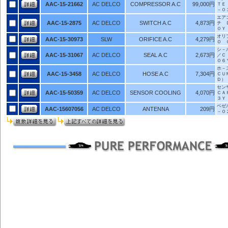
AAC-15-21662
AC DELCO
COMPRESSOR A.C
99,000円
ＴＥ
－０
エア
AAC-15-2875
AC DELCO
SWITCH A.C
4,873円
チ 
０Ｙ
オリ
AAC-15-30973
SLW
ORIFICE A.C
4,279円
Ｏ 
シ－
AAC-15-31067
AC DELCO
SEAL A.C
2,673円
／Ｃ
０６
ホ－
AAC-15-3458
AC DELCO
HOSE A.C
7,304円
ＣＵ
Ｄ）
セン
AAC-15-50359
AC DELCO
SENSOR COOLING
4,070円
ＣＡ
３Ｙ
ベゼ
AAC-15607056
AC DELCO
ANTENNA
209円
－０