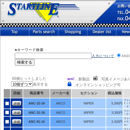
■キーワード検索
入力について
AND
65個ヒットしました
…新製品
…写真イメージあ
表示する
…オンラインショッピング可
詳細
商品番号
メーカー名
セクション
税込価格
ワイ
ANC-22-24
ANCO
WIPER
5,390円
ＦＩ
－９
ワイ
ANC-31-18
ANCO
WIPER
3,300円
ＩＥ
ワイ
ANC-91-14
ANCO
WIPER
2,420円
ＡＮ
ｍ）
ワイ