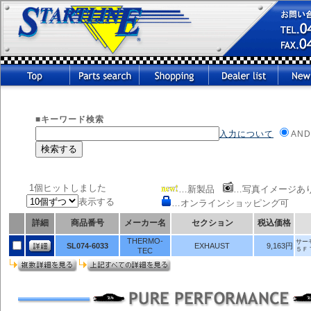
■キーワード検索
入力について
AND
1個ヒットしました
…新製品
…写真イメージあ
表示する
…オンラインショッピング可
詳細
商品番号
メーカー名
セクション
税込価格
THERMO-
サー
SL074-6033
EXHAUST
9,163円
５Ｆ
TEC