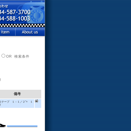
OR 検索条件
り
備考
モテープ １－１／２″× １
Ｔ